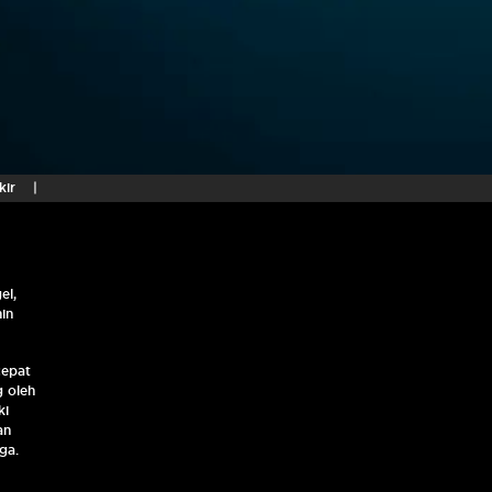
kir
|
el,
in
cepat
 oleh
ki
an
ga.