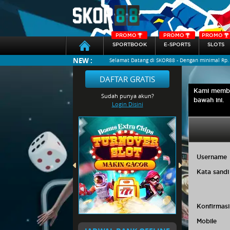
PROMO
PROMO
PROMO
SPORTBOOK
E-SPORTS
SLOTS
NEW :
Selamat Datang di SKOR88 - Dengan minimal Rp. 10
DAFTAR GRATIS
Kami membut
Sudah punya akun?
bawah ini.
Login Disini
Username
Kata sandi
Konfirmasi
Mobile