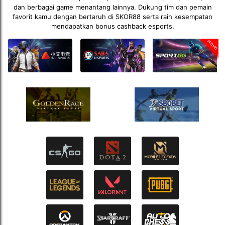
dan berbagai game menantang lainnya. Dukung tim dan pemain
favorit kamu dengan bertaruh di SKOR88 serta raih kesempatan
mendapatkan bonus cashback esports.
PROMO