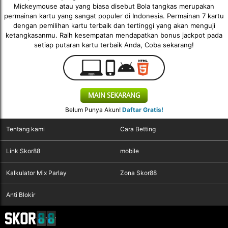
Mickeymouse atau yang biasa disebut Bola tangkas merupakan
permainan kartu yang sangat populer di Indonesia. Permainan 7 kartu
dengan pemilihan kartu terbaik dan tertinggi yang akan menguji
ketangkasanmu. Raih kesempatan mendapatkan bonus jackpot pada
setiap putaran kartu terbaik Anda, Coba sekarang!
MAIN SEKARANG
Belum Punya Akun!
Daftar Gratis!
Tentang kami
Cara Betting
Link Skor88
mobile
Kalkulator Mix Parlay
Zona Skor88
Anti Blokir