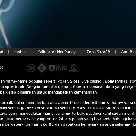
88
|
mobile
|
Kalkulator Mix Parlay
|
Zona Skor88
|
Anti Blo
an game-game populer seperti Poker, Slots, Live casino , Bolatangkas, Tog
ap sportbook. Dengan tampilan responsif serta keamanan data yang terjam
erbaik siap dimainkan untuk mendapatkan kemenangan.
n terbaik dalam memberikan pelayanan. Proses deposit dan withdraw yang 
in semua game Skor88 karena semua proses tranksaksi Skor88 didukung
ercaya yang menyediakan game
terbaik pastinya kami sudah memili
judi online
itur customer service yang online 24 jam penuh yang bisa anda hubungi kap
gera bergabung dengan Skor88 dan dapatkan kemenangan anda sekarang ju