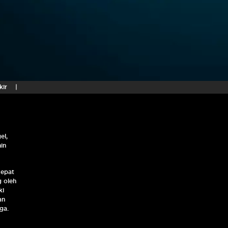
kir
|
el,
in
cepat
 oleh
ki
an
ga.