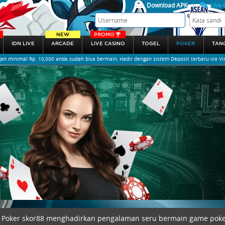
|
Download APK
Live 
NEW
PROMO
IDN LIVE
ARCADE
LIVE CASINO
TOGEL
POKER
TAN
inimal Rp. 10,000 anda sudah bisa bermain, Hadir dengan sistem Deposit terbaru via Vi
Poker skor88 menghadirkan pengalaman seru bermain game poke