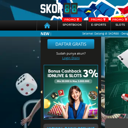
PROMO
PROMO
PROMO
SPORTBOOK
E-SPORTS
SLOTS
NEW :
Selamat Datang di SKOR88 - Dengan m
DAFTAR GRATIS
Sudah punya akun?
Login Disini