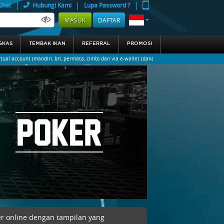
|
|
|
Chat
Hubungi Kami
Lupa Password ?
DAFTAR
GKAS
TEMBAK IKAN
REFERRAL
PROMOSI
rtual account (mandiri, bri, permata, cimb) dan via e-wallet (dana, ovo, gopay, linkaj
r online dengan tampilan yang